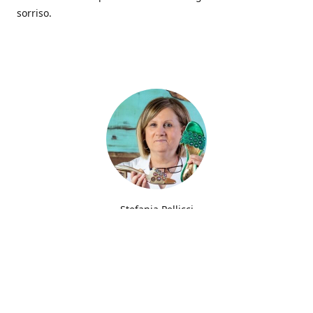
sorriso.
Stefania Pellicci
Fin dalla giovane età ho sempre avuto la passione del
ricamo trasmessa da mia madre che filava gli abiti per
parenti e amici.
Furono però le scarpe che trasformarono una semplice