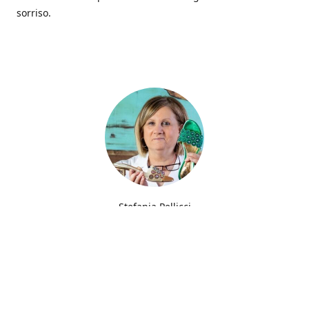
sorriso.
Stefania Pellicci
Fin dalla giovane età ho sempre avuto la passione del
ricamo trasmessa da mia madre che filava gli abiti per
parenti e amici.
Furono però le scarpe che trasformarono una semplice