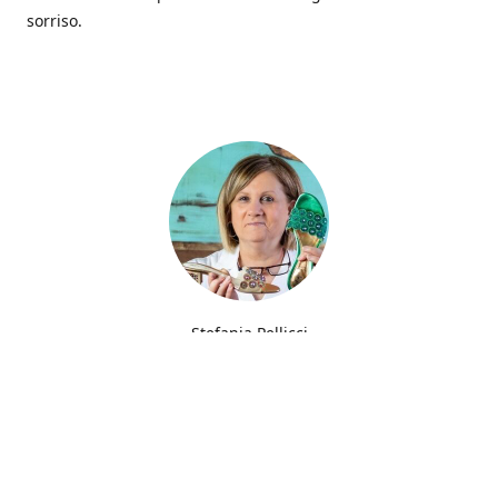
sorriso.
Stefania Pellicci
Fin dalla giovane età ho sempre avuto la passione del
ricamo trasmessa da mia madre che filava gli abiti per
parenti e amici.
Furono però le scarpe che trasformarono una semplice