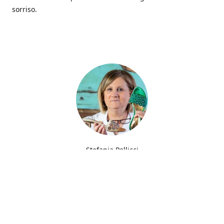
sorriso.
Stefania Pellicci
Fin dalla giovane età ho sempre avuto la passione del
ricamo trasmessa da mia madre che filava gli abiti per
parenti e amici.
Furono però le scarpe che trasformarono una semplice