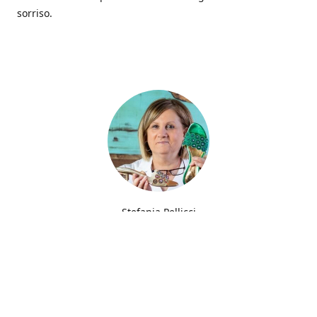
sorriso.
Stefania Pellicci
Fin dalla giovane età ho sempre avuto la passione del
ricamo trasmessa da mia madre che filava gli abiti per
parenti e amici.
Furono però le scarpe che trasformarono una semplice