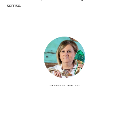
sorriso.
Stefania Pellicci
Fin dalla giovane età ho sempre avuto la passione del
ricamo trasmessa da mia madre che filava gli abiti per
parenti e amici.
Furono però le scarpe che trasformarono una semplice